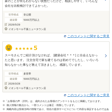
家のことが何もわからない状態だったけど、相談しやすく、いろんな
会社を比較検討できてよかった。
世帯構成
非公開
建築費
5000万円以上
2026/5/29
イオンモール千葉ニュータウン店
このコメントに関するご意見
スーモさんでご紹介頂けなければ、 [建築会社＊＊＊] と出会えなかっ
たと思います。 注文住宅で家を建てるのは初めてでしたし、いろいろ
知らなかった事など教えて頂きました。 感謝しています。
世帯構成
多世帯
建築費
5000万円以上
2026/3/28
イオンモール千葉ニュータウン店
このコメントに関するご意見
※「お客様の声・評判」は、成約されたお客様のアンケートをもとに掲載しております。
※ 個人情報の観点から、一部コメントは修正・削除しています。
※ 掲載内容は投稿当時の情報であり、現在の提供サービスについて内容を保証するものではあ