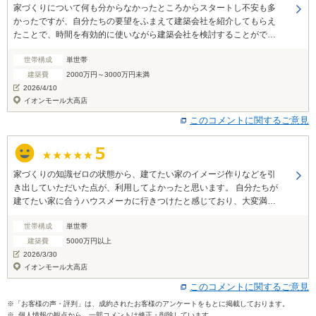
家づくりについて何も分からなかったところからスタートし不安も多
かったですが、自分たちの要望をふまえて建築会社を紹介してもらえ
たことで、時間を有効的に使いながら建築会社を検討することができ
ました。 親身に相談に乗ってもらい、周囲の人にもすすめたいと思え
世帯構成
単世帯
る対応をしていただきました。 無事に契約ができ、ホッとしていま
す。ありがとうございました。
建築費
2000万円～3000万円未満
2026/4/10
イオンモール大高店
このコメントに関するご意見
家づくりの知識ゼロの状態から、建てたい家のイメージ作りなどを引
き出していただいた点が、利用してよかったと思います。 自分たちが
建てたい家に合うハウスメーカに行きつけたと感じており、大変満足
しております。
世帯構成
単世帯
建築費
5000万円以上
2026/3/30
イオンモール大高店
このコメントに関するご意見
※「お客様の声・評判」は、成約されたお客様のアンケートをもとに掲載しております。
※ 個人情報の観点から、一部コメントは修正・削除しています。