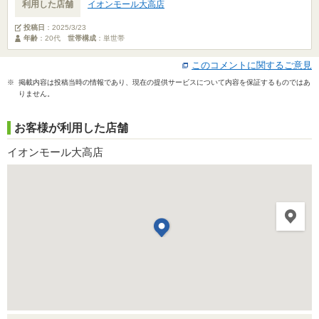
利用した店舗
イオンモール大高店
投稿日
：
2025/3/23
年齢
：20代
世帯構成
：単世帯
このコメントに関するご意見
※ 掲載内容は投稿当時の情報であり、現在の提供サービスについて内容を保証するものではあ
りません。
お客様が利用した店舗
イオンモール大高店