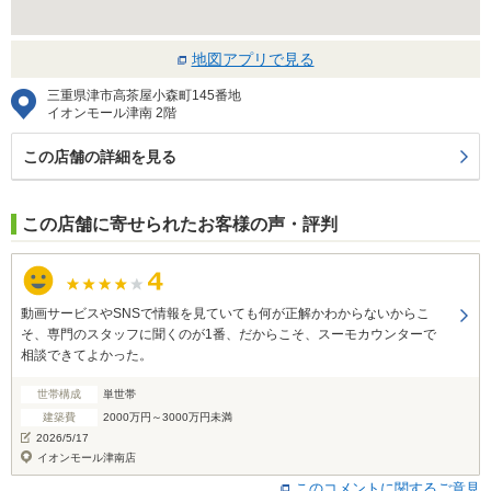
地図アプリで見る
三重県津市高茶屋小森町145番地
イオンモール津南 2階
この店舗の詳細を見る
この店舗に寄せられたお客様の声・評判
動画サービスやSNSで情報を見ていても何が正解かわからないからこ
そ、専門のスタッフに聞くのが1番、だからこそ、スーモカウンターで
相談できてよかった。
世帯構成
単世帯
建築費
2000万円～3000万円未満
2026/5/17
イオンモール津南店
このコメントに関するご意見