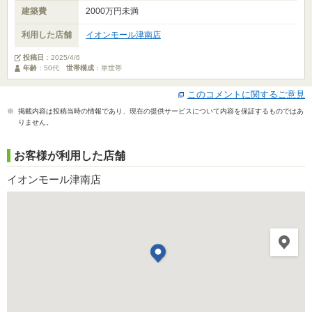
建築費
2000万円未満
利用した店舗
イオンモール津南店
投稿日
：
2025/4/6
年齢
：50代
世帯構成
：単世帯
このコメントに関するご意見
※ 掲載内容は投稿当時の情報であり、現在の提供サービスについて内容を保証するものではあ
りません。
お客様が利用した店舗
イオンモール津南店