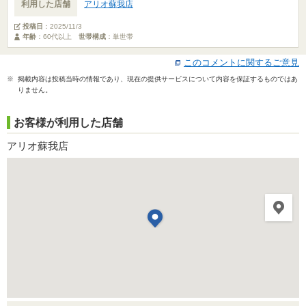
利用した店舗
アリオ蘇我店
投稿日
：
2025/11/3
年齢
：60代以上
世帯構成
：単世帯
このコメントに関するご意見
※ 掲載内容は投稿当時の情報であり、現在の提供サービスについて内容を保証するものではあ
りません。
お客様が利用した店舗
アリオ蘇我店