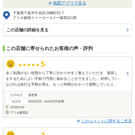
地図アプリで見る
千葉県千葉市中央区川崎町52-7
アリオ蘇我イトーヨーカドー蘇我店1階
この店舗の詳細を見る
この店舗に寄せられたお客様の声・評判
全く知識がない状態から丁寧に分かりやすく教えていただき、家探し
をするためによい手順で円滑に進めることができました。 利用してい
なければ余計な手順が増え、もっと時間がかかって疲弊していたと思
います。
世帯構成
単世帯
建築費
3000万円～4000万円未満
2026/5/16
アリオ蘇我店
このコメントに関するご意見