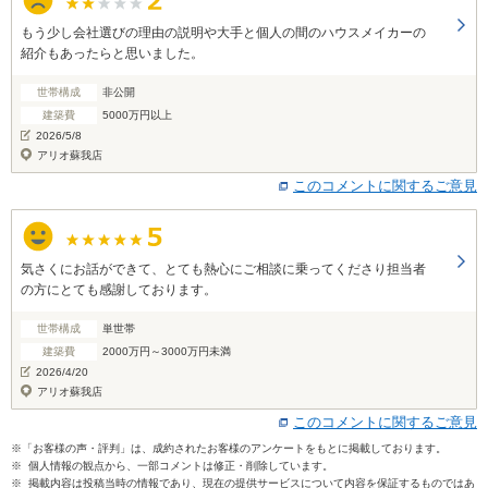
もう少し会社選びの理由の説明や大手と個人の間のハウスメイカーの
紹介もあったらと思いました。
世帯構成
非公開
建築費
5000万円以上
2026/5/8
アリオ蘇我店
このコメントに関するご意見
気さくにお話ができて、とても熱心にご相談に乗ってくださり担当者
の方にとても感謝しております。
世帯構成
単世帯
建築費
2000万円～3000万円未満
2026/4/20
アリオ蘇我店
このコメントに関するご意見
※「お客様の声・評判」は、成約されたお客様のアンケートをもとに掲載しております。
※ 個人情報の観点から、一部コメントは修正・削除しています。
※ 掲載内容は投稿当時の情報であり、現在の提供サービスについて内容を保証するものではあ