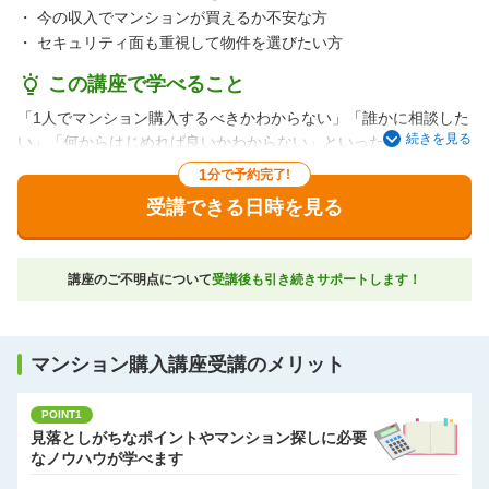
・
今の収入でマンションが買えるか不安な方
・
セキュリティ面も重視して物件を選びたい方
この講座で学べること
「1人でマンション購入するべきかわからない」「誰かに相談した
続きを見る
い」「何からはじめれば良いかわからない」といった漠然とした
不安にお応えして、単身者が新築マンション購入を検討する際の
1
分で予約完了!
ポイントをお伝えしながら、資金シミュレーションなども行って
受講できる日時を見る
いく講座です。
これから将来のお住まい探しをスタートされる方にオススメで
す。
講座のご不明点について
受講後も引き続きサポートします！
ご希望があれば要望に合う物件のご紹介もお手伝いします。
マンション購入講座受講のメリット
POINT1
見落としがちなポイントやマンション探しに必要
なノウハウが学べます