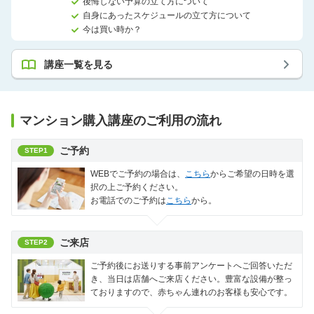
後悔しない予算の立て方について
自身にあったスケジュールの立て方について
今は買い時か？
講座一覧を見る
マンション購入講座のご利用の流れ
ご予約
STEP1
WEBでご予約の場合は、
こちら
からご希望の日時を選
択の上ご予約ください。
お電話でのご予約は
こちら
から。
ご来店
STEP2
ご予約後にお送りする事前アンケートへご回答いただ
き、当日は店舗へご来店ください。豊富な設備が整っ
ておりますので、赤ちゃん連れのお客様も安心です。