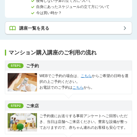
後悔しない予算の立て方について
自身にあったスケジュールの立て方について
今は買い時か？
講座一覧を見る
マンション購入講座のご利用の流れ
ご予約
STEP1
WEBでご予約の場合は、
こちら
からご希望の日時を選
択の上ご予約ください。
お電話でのご予約は
こちら
から。
ご来店
STEP2
ご予約後にお送りする事前アンケートへご回答いただ
き、当日は店舗へご来店ください。豊富な設備が整っ
ておりますので、赤ちゃん連れのお客様も安心です。