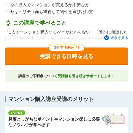
・
今の収入でマンションが買えるか不安な方
・
セキュリティ面も重視して物件を選びたい方
この講座で学べること
「1人でマンション購入するべきかわからない」「誰かに相談した
続きを見る
い」「何からはじめれば良いかわからない」といった漠然とした
不安にお応えして、単身者が新築マンション購入を検討する際の
1
分で予約完了!
ポイントをお伝えしながら、資金シミュレーションなども行って
受講できる日時を見る
いく講座です。
これから将来のお住まい探しをスタートされる方にオススメで
す。
講座のご不明点について
受講後も引き続きサポートします！
ご希望があれば要望に合う物件のご紹介もお手伝いします。
マンション購入講座受講のメリット
POINT1
見落としがちなポイントやマンション探しに必要
なノウハウが学べます