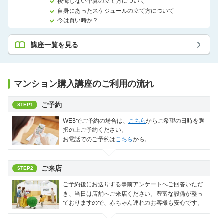
後悔しない予算の立て方について
自身にあったスケジュールの立て方について
今は買い時か？
講座一覧を見る
マンション購入講座のご利用の流れ
ご予約
STEP1
WEBでご予約の場合は、
こちら
からご希望の日時を選
択の上ご予約ください。
お電話でのご予約は
こちら
から。
ご来店
STEP2
ご予約後にお送りする事前アンケートへご回答いただ
き、当日は店舗へご来店ください。豊富な設備が整っ
ておりますので、赤ちゃん連れのお客様も安心です。