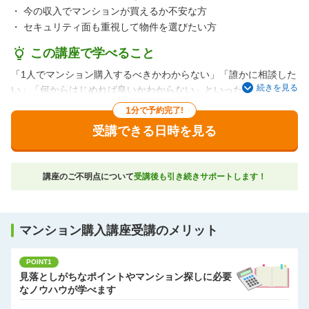
・
今の収入でマンションが買えるか不安な方
・
セキュリティ面も重視して物件を選びたい方
この講座で学べること
「1人でマンション購入するべきかわからない」「誰かに相談した
続きを見る
い」「何からはじめれば良いかわからない」といった漠然とした
不安にお応えして、単身者が新築マンション購入を検討する際の
1
分で予約完了!
ポイントをお伝えしながら、資金シミュレーションなども行って
受講できる日時を見る
いく講座です。
これから将来のお住まい探しをスタートされる方にオススメで
す。
講座のご不明点について
受講後も引き続きサポートします！
ご希望があれば要望に合う物件のご紹介もお手伝いします。
マンション購入講座受講のメリット
POINT1
見落としがちなポイントやマンション探しに必要
なノウハウが学べます