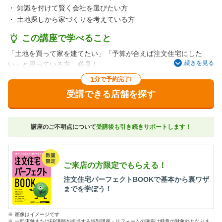
・
知識を付けて賢く会社を選びたい方
・
土地探しから家づくりを考えている方
この講座で学べること
「土地を買って家を建てたい」「予算が合えば注文住宅にした
続きを見る
い」と思っている方、必見！
住宅展示場・不動産会社に行く前にチェック！！
1
分で予約完了!
土地契約前の注意点、総予算の出し方、建築会社を選ぶ方法…。
受講できる店舗を探す
これだけは知っておきたい、家づくりのダンドリ、お金、すべて
教えます。建売住宅やマンションと比較したい方もOK、住宅タイ
プの検討からサポート。
講座のご不明点について
受講後も引き続きサポートします！
「子どもが小さいから、短時間で効率よく学べてよかった！」と
参加者からのお声が多数寄せられる講座です。マイホームの検討
をこれから始める方は、まずこちらへお越しください。
ご来店の方限定でもらえる！
注文住宅パーフェクトBOOKで基本から裏ワザ
までを学ぼう！
※
画像はイメージです
※
一部店舗またはFP講師が担当する特別講座・リフォームの講座は特典の対象外となりま