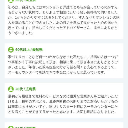
30代 / 埼玉県
初めは、自分たちにはマンションと戸建てどちらが合っているのかすら
も分からない状態で、とりあえず相談にという軽い気持ちで伺いました
が、1から分かりやすく説明をしてくださり、すんなりとマンションの購
入を決めることができました。あの時足を運んで良かったと心の底から
思っています。担当してくださったアドバイザーさん、本当にありがと
うございました。
60代以上 / 愛知県
家づくりのことなど何一つわからなかった私たちに、担当の方は一つず
つ事細かく丁寧に説明して頂き、相談に乗って頂き本当にありがとうご
ざいました。年老いた親も担当の方から話を聞くと安心できるようで、
スーモカウンターで相談できて本当によかったと思っています。
20代 / 広島県
最初から最後まで無料のサービスなのに優秀な営業さんをご紹介いただ
ける上、最初のアポどり、最終判断後のお断りまでご対応いただけるの
は非常にありがたいです。家づくりスタート時にスーモカウンターにた
どり着くことができて良かったと思います。大変お世話になりました。