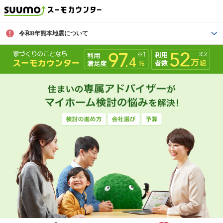
令和8年熊本地震について
2026年7月28日(火)に発生した『令和8年熊本地震』により、被災され
た皆様に心よりお見舞い申し上げます。
被害に遭われた方々へは、謹んでお見舞い申し上げますとともに、一
日も早い復旧を心よりお祈り申し上げます。
地震の影響により、当該地域の会社や物件に被害が発生している場
合、お問い合わせや予約・来場等の対応ができない可能性がございま
す。
何卒ご了承のほどお願い申し上げます。