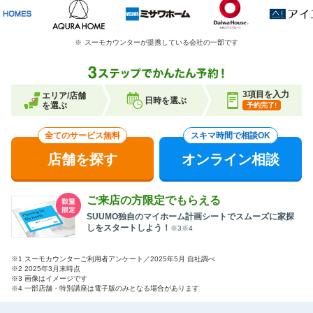
※
スーモカウンターが提携している会社の一部です
3項目を入力
エリア/店舗
日時を選ぶ
を選ぶ
予約完了!
全てのサービス無料
スキマ時間で相談OK
店舗を探す
オンライン相談
ご来店の方限定でもらえる
SUUMO独自のマイホーム計画シートでスムーズに家探
しをスタートしよう！
※3※4
※1 スーモカウンターご利用者アンケート／2025年5月 自社調べ
※2 2025年3月末時点
※3 画像はイメージです
※4 一部店舗・特別講座は電子版のみとなる場合があります