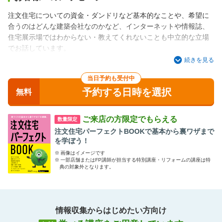
注文住宅についての資金・ダンドリなど基本的なことや、希望に
合うのはどんな建築会社なのかなど、インターネットや情報誌、
住宅展示場ではわからない・教えてくれないことも中立的な立場
でお話しています。
ご自分で情報収集する前でも、具体的な検討を始めた後でもお力
続きを見る
になれることはたくさんあると思います。ぜひお気軽にご来場く
当日予約も受付中
ださい。
予約する日時を選択
無料
ご来店の方限定でもらえる
数量限定
注文住宅パーフェクトBOOKで基本から裏ワザまで
を学ぼう！
※
画像はイメージです
※
一部店舗またはFP講師が担当する特別講座・リフォームの講座は特
典の対象外となります。
情報収集からはじめたい方向け