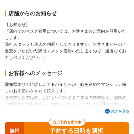
店舗からのお知らせ
【お知らせ】
『店内でのマスク着用については、お客さまのご意向を尊重いた
します。
弊社スタッフも個人の判断としておりますが、お客さまからのご
要望をいただいた際はマスクを着用いたしますので、遠慮なくお
申し付けください。』
お客様へのメッセージ
愛知県エリアに詳しいアドバイザーが、心を込めてマンション探
しのお手伝いをさせて頂きます。
その方ならではの、お住まいに関するご要望の整理から、物件の
ご紹介まではもちろん、物件ごとにチェックしたい現地のポイン
トなどもアドバイスいたします。
続きを見る
ご自身では考えもしなかったエリアから、素敵な物件と出会える
当日予約も受付中
事も！
予約する日時を選択
いいお住まいが見つかるまで、サポートいたします。
無料