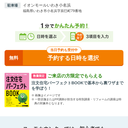
車
イオンモールいわき小名浜
駐車場
常磐自動車道 いわき勿来インターチェンジより常磐バ
福島県いわき市小名浜字辰巳町79番地
イパス経由で20分
常磐自動車道 いわき湯本インターチェンジより25分
当日予約も受付中
予約する日時を選択
無料
ご来店の方限定でもらえる
数量限定
注文住宅パーフェクトBOOKで基本から裏ワザまで
を学ぼう！
※
画像はイメージです
※
一部店舗またはFP講師が担当する特別講座・リフォームの講座は特
典の対象外となります。