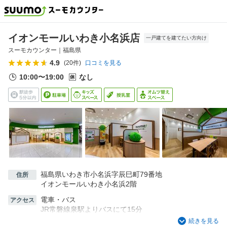
イオンモールいわき小名浜店
一戸建てを建てたい方向け
スーモカウンター｜
福島県
4.9
(
20
件)
口コミを見る
10:00〜19:00
なし
福島県いわき市小名浜字辰巳町79番地
住所
イオンモールいわき小名浜2階
電車・バス
アクセス
JR常磐線泉駅よりバスにて15分
JR常磐線いわき駅よりバスにて33分
続きを見る