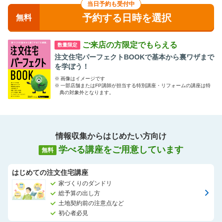
当日予約も受付中
家づくりができるように、一緒に二人三脚で、家づくりのお手伝
予約する日時を選択
いができればと思っています。
無料
ぜひみなさま、お気軽にお越しくださいね。
ご自分で情報収集する前でも、具体的な検討を始めた後でも、ご
ご来店の方限定でもらえる
数量限定
不安なことが少しでもありましたらぜひご相談ください！
注文住宅パーフェクトBOOKで基本から裏ワザまで
週末だけでなく平日も受付しております。平日がお休みの方や奥
を学ぼう！
様お一人でのご来店も大歓迎です。
※
画像はイメージです
※
一部店舗またはFP講師が担当する特別講座・リフォームの講座は特
アドバイザー一同、ご来店を心よりお待ちしております。
典の対象外となります。
情報収集からはじめたい方向け
学べる講座をご用意しています
無料
はじめての注文住宅講座
家づくりのダンドリ
総予算の出し方
土地契約前の注意点など
初心者必見