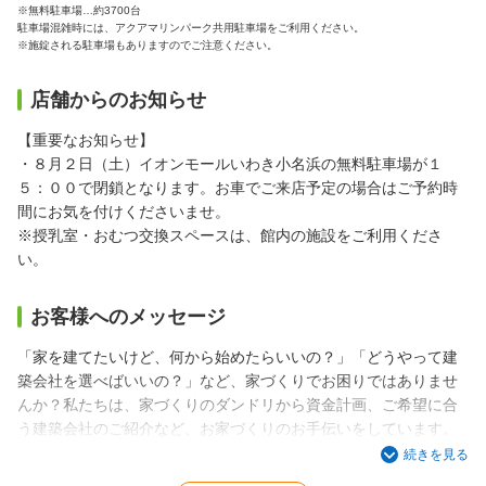
※無料駐車場…約3700台
駐車場混雑時には、アクアマリンパーク共用駐車場をご利用ください。
※施錠される駐車場もありますのでご注意ください。
店舗からのお知らせ
【重要なお知らせ】
・８月２日（土）イオンモールいわき小名浜の無料駐車場が１
５：００で閉鎖となります。お車でご来店予定の場合はご予約時
間にお気を付けくださいませ。
※授乳室・おむつ交換スペースは、館内の施設をご利用くださ
い。
お客様へのメッセージ
「家を建てたいけど、何から始めたらいいの？」「どうやって建
築会社を選べばいいの？」など、家づくりでお困りではありませ
んか？私たちは、家づくりのダンドリから資金計画、ご希望に合
う建築会社のご紹介など、お家づくりのお手伝いをしています。
続きを見る
おそらく一生に一度の大きなお買い物。後悔しない満足のいくお