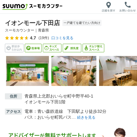
イオンモール下田店
一戸建てを建てたい方向け
スーモカウンター｜
青森県
4.7
(
19
件)
口コミを見る
青森県上北郡おいらせ町中野平40-1
住所
イオンモール下田1階
電車：青い森鉄道線 下田駅より徒歩32分
アクセス
バス：おいらせ町民バス…
続きを見る