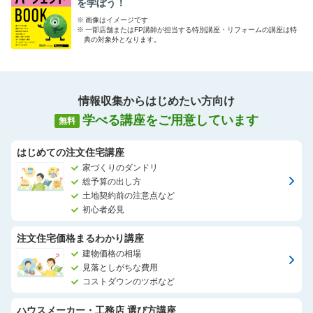
を学ぼう！
ネットや雑誌には載っていない情報や実際にお家を建てられたお
※
画像はイメージです
客様の生のお声もたくさんお伝えできます。
※
一部店舗またはFP講師が担当する特別講座・リフォームの講座は特
ぜひみなさま、お気軽にお越しくださいませ。
典の対象外となります。
情報収集からはじめたい方向け
学べる講座をご用意しています
無料
はじめての注文住宅講座
家づくりのダンドリ
総予算の出し方
土地契約前の注意点など
初心者必見
注文住宅価格まるわかり講座
建物価格の相場
見落としがちな費用
コストダウンのツボなど
ハウスメーカー・工務店 選び方講座