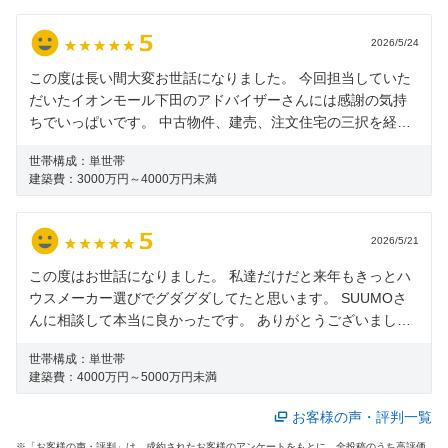
2026/5/24
この度は長い間大変お世話になりました。 今回担当していた
だいたイオンモール下田のアドバイザーさんには感謝の気持
ちでいっぱいです。 中古物件、建売、注文住宅の三択を経て
今回の注文住宅契約まで納得した上で話を進めることが出来
世帯構成：
単世帯
たのもアドバイザーさんのサポートのおかげです。 沢山の貴
建築費：
3000万円～4000万円未満
重な時間を使っていただきありがとうございました。
2026/5/21
この度はお世話になりました。 私達だけだと来年もきっとハ
ウスメーカー選びでグダグダしてたと思います。 SUUMOさ
んに相談して本当に良かったです。 ありがとうございまし
た。
世帯構成：
単世帯
建築費：
4000万円～5000万円未満
お客様の声・評判一覧
※「お客様の声・評判」は、成約されたお客様のアンケートをもとに、全投稿のうち高評価