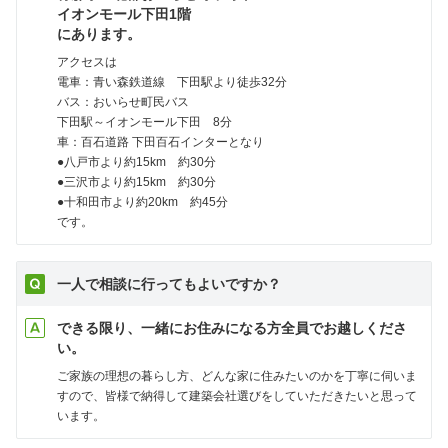
イオンモール下田1階
にあります。
アクセスは
電車：青い森鉄道線 下田駅より徒歩32分
バス：おいらせ町民バス
下田駅～イオンモール下田 8分
車：百石道路 下田百石インターとなり
●八戸市より約15km 約30分
●三沢市より約15km 約30分
●十和田市より約20km 約45分
です。
一人で相談に行ってもよいですか？
できる限り、一緒にお住みになる方全員でお越しくださ
い。
ご家族の理想の暮らし方、どんな家に住みたいのかを丁寧に伺いま
すので、皆様で納得して建築会社選びをしていただきたいと思って
います。