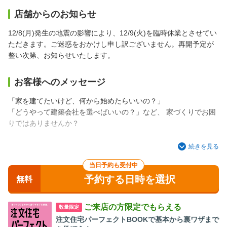
店舗からのお知らせ
12/8(月)発生の地震の影響により、12/9(火)を臨時休業とさせてい
ただきます。ご迷惑をおかけし申し訳ございません。再開予定が
整い次第、お知らせいたします。
お客様へのメッセージ
「家を建てたいけど、何から始めたらいいの？」
「どうやって建築会社を選べばいいの？」など、 家づくりでお困
りではありませんか？
私たちスーモカウンター注文住宅・イオンモール下田店では、家
続きを見る
づくりのダンドリから資金計画のご案内、ご希望に合う建築会社
当日予約も受付中
のご紹介など、客観的な立場でお手伝いをしています。
予約する日時を選択
後悔しない満足のいくお家づくりができるように、一緒に二人三
無料
脚で、家づくりのお手伝いができればと思っています。
ご来店の方限定でもらえる
数量限定
さらに、近隣エリアの地元工務店から大手ハウスメーカーまで あ
注文住宅パーフェクトBOOKで基本から裏ワザまで
なたに合った建築会社を幅広くご紹介いたします。