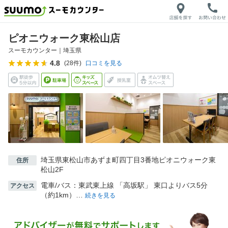
ピオニウォーク東松山店
スーモカウンター｜
埼玉県
4.8
(
28
件)
口コミを見る
埼玉県東松山市あずま町四丁目3番地ピオニウォーク東
住所
松山2F
電車/バス：東武東上線 「高坂駅」 東口よりバス5分
アクセス
（約1km）…
続きを見る