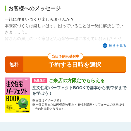
お客様へのメッセージ
一緒に住まいづくり楽しみませんか？
本来家づくりは楽しいはず。困っていることは一緒に解決してい
きましょう。
皆さんの満足のいく家はどんな家か一緒に考えていければいいな
と思っています。
続きを見る
不安なこと・困っていることはご相談ください！ 楽しく家づく
当日予約も受付中
りをしましょう！
予約する日時を選択
「家づくりを考え始めたものの、どうやって進めて行けばいいの
無料
だろう？」「たくさん建築会社があってどこにしたらいいのだろ
う？」とお悩みの方、ぜひお話をお聞かせください。
ご来店の方限定でもらえる
数量限定
ご来場を心よりお待ち申し上げております。
注文住宅パーフェクトBOOKで基本から裏ワザまで
を学ぼう！
※
画像はイメージです
※
一部店舗またはFP講師が担当する特別講座・リフォームの講座は特
典の対象外となります。