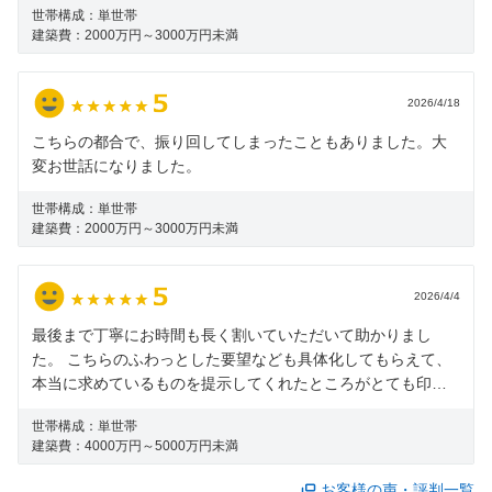
世帯構成：
単世帯
建築費：
2000万円～3000万円未満
2026/4/18
こちらの都合で、振り回してしまったこともありました。大
変お世話になりました。
世帯構成：
単世帯
建築費：
2000万円～3000万円未満
2026/4/4
最後まで丁寧にお時間も長く割いていただいて助かりまし
た。 こちらのふわっとした要望なども具体化してもらえて、
本当に求めているものを提示してくれたところがとても印象
的でした。 床暖房が欲しいなと言ったことに対して、話を聞
世帯構成：
単世帯
いてもらったところ、床暖房そのものというより断熱性能、
建築費：
4000万円～5000万円未満
家そのものが暖かいということのほうが大事かもしれませ
ん、のように言っていただいたことが強く記憶に残ってま
お客様の声・評判一覧