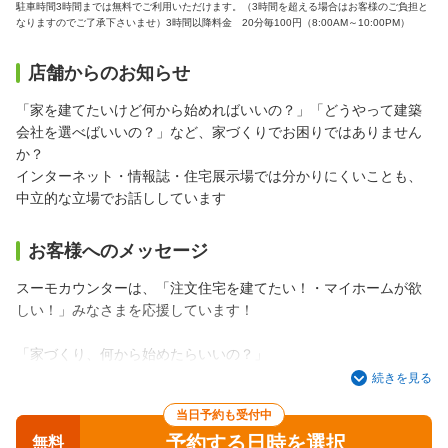
駐車時間3時間までは無料でご利用いただけます。（3時間を超える場合はお客様のご負担と
なりますのでご了承下さいませ）3時間以降料金 20分毎100円（8:00AM～10:00PM）
店舗からのお知らせ
「家を建てたいけど何から始めればいいの？」「どうやって建築
会社を選べばいいの？」など、家づくりでお困りではありません
か？
インターネット・情報誌・住宅展示場では分かりにくいことも、
中立的な立場でお話ししています
お客様へのメッセージ
スーモカウンターは、「注文住宅を建てたい！・マイホームが欲
しい！」みなさまを応援しています！
「家づくり、何から始めたらいいの？」
「何が分からないのかがわからない！」 というお声にお答えし、
続きを見る
当日予約も受付中
スーモカウンターでは、
予約する日時を選択
家づくりにまつわる基本的な情報から、自分に合った建築会社の
無料