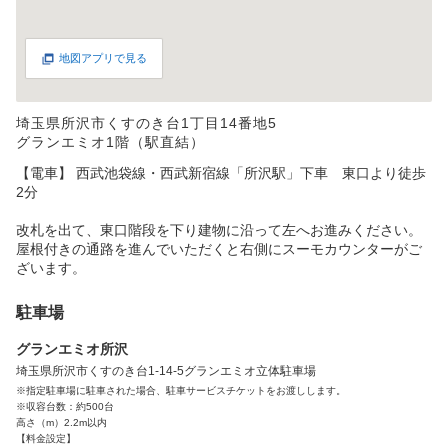
地図アプリで見る
埼玉県所沢市くすのき台1丁目14番地5
グランエミオ1階（駅直結）
【電車】 西武池袋線・西武新宿線「所沢駅」下車 東口より徒歩
2分
改札を出て、東口階段を下り建物に沿って左へお進みください。
屋根付きの通路を進んでいただくと右側にスーモカウンターがご
ざいます。
駐車場
グランエミオ所沢
埼玉県所沢市くすのき台1-14-5グランエミオ立体駐車場
※指定駐車場に駐車された場合、駐車サービスチケットをお渡しします。
※収容台数：約500台
高さ（m）2.2m以内
【料金設定】