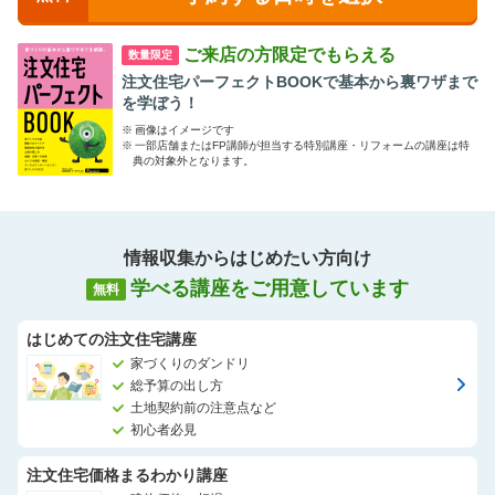
情報まで、
インターネットや情報誌、住宅展示場ではわからないことも中立
ご来店の方限定でもらえる
数量限定
的な立場でお話しています。
注文住宅パーフェクトBOOKで基本から裏ワザまで
を学ぼう！
皆様の家づくりの第一歩が、スムーズ且つ効率的にスタートでき
※
画像はイメージです
るように
※
一部店舗またはFP講師が担当する特別講座・リフォームの講座は特
アドバイザー一同、サポートさせていただきます。
典の対象外となります。
大きななお買いものですから、素敵のお家にする為にも、是非私
たちにご相談して下さい。
情報収集からはじめたい方向け
皆様のお越しを心よりお待ちしております＾＾
学べる講座をご用意しています
無料
スーモカウンターグランエミオ所沢店 一同
はじめての注文住宅講座
家づくりのダンドリ
総予算の出し方
土地契約前の注意点など
初心者必見
注文住宅価格まるわかり講座