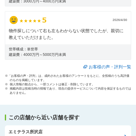
建築費：
3000万円～4000万円未満
2026/4/30
物件探しについて右も左もわからない状態でしたが、親切に
教えていただけました。
世帯構成：
単世帯
建築費：
4000万円～5000万円未満
お客様の声・評判一覧
※「お客様の声・評判」は、成約されたお客様のアンケートをもとに、全投稿のうち高評価
のものを掲載しています。
※ 個人情報の観点から、一部コメントは修正・削除しています。
※ 掲載内容は投稿当時の情報であり、現在の提供サービスについて内容を保証するものでは
ありません。
この店舗から近い店舗を探す
エミテラス所沢店