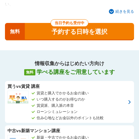
い。
・探し始めたけれどなかなかピンとくる物件がみつからない。
続きを見る
・新築と中古の違いや気を付けるべき点は？
当日予約も受付中
・このまま賃貸で住み続けるか、マンションを購入するかどちら
予約する日時を選択
が良いのだろう？
無料
・戸建とマンションの暮らしってどう違うの？
など、みなさまのご要望や不安、疑問をお伺いし、納得のいくお
住まい探しをしっかりお手伝いさせていただきます。
情報収集からはじめたい方向け
学べる講座をご用意しています
無料
買うvs賃貸 講座
賃貸と購入でかかるお金の違い
いつ購入するのがお得なのか
賃貸派、購入派の本音
ローンシミュレーション
住み心地などお金以外のポイントも比較
中古vs新築マンション講座
新築・中古でかかるお金の違い