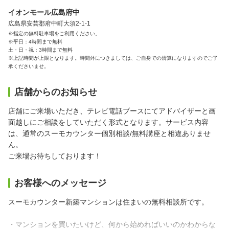
イオンモール広島府中
広島県安芸郡府中町大須2-1-1
※指定の無料駐車場をご利用ください。
※平日：4時間まで無料
土・日・祝：3時間まで無料
※上記時間が上限となります。時間外につきましては、ご自身での清算になりますのでご了
承くださいませ。
店舗からのお知らせ
店舗にご来場いただき、テレビ電話ブースにてアドバイザーと画
面越しにご相談をしていただく形式となります。サービス内容
は、通常のスーモカウンター個別相談/無料講座と相違ありませ
ん。
ご来場お待ちしております！
お客様へのメッセージ
スーモカウンター新築マンションは住まいの無料相談所です。
・マンションを買いたいけど、何から始めればいいのかわからな