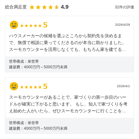
4.9
総合満足度
32
件の評価
2026/4/29
ハウスメーカーの候補を選ぶところから契約先を決めるま
で、無償で相談に乗ってくださるのが本当に助かりました。
スーモカウンターを活用しなくても、もちろん家を建てるこ
とはできると思いますが、一生のうち二度とないだろうとい
世帯構成：
単世帯
う高額の買い物なので、あとで他社の情報を知って後悔する
建築費：
4000万円～5000万円未満
より、可能な限り幅広い情報を得て慎重に判断する上では、
非常に良いサービスだと思いました。
2026/4/1
スーモカウンターがあることで、家づくりの第一歩目のハー
ドルが確実に下がると思います。 もし、知人で家づくりを考
え始めた人がいたら、ぜひスーモカウンターに行くことをお
薦めしたいと思います。
世帯構成：
単世帯
建築費：
4000万円～5000万円未満