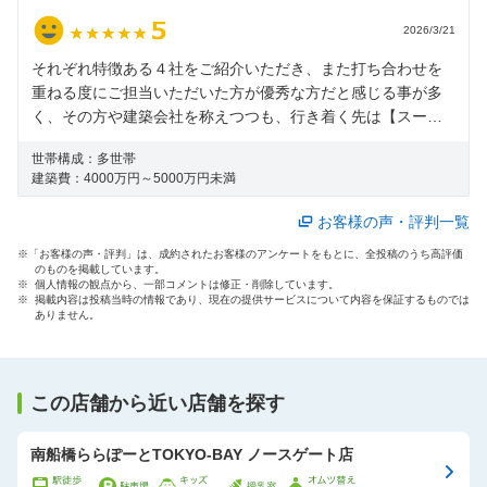
2026/3/21
それぞれ特徴ある４社をご紹介いただき、また打ち合わせを
重ねる度にご担当いただいた方が優秀な方だと感じる事が多
く、その方や建築会社を称えつつも、行き着く先は【スーモ
カウンターのアドバイザーさんが一番スゴイ】が私ども夫婦
世帯構成：
多世帯
の決まり文句でした。 アドバイザーさんにお会いできなかっ
建築費：
4000万円～5000万円未満
たら、此処までたどり着かなかったかも知れません。 感謝感
謝です。
お客様の声・評判一覧
※「お客様の声・評判」は、成約されたお客様のアンケートをもとに、全投稿のうち高評価
のものを掲載しています。
※ 個人情報の観点から、一部コメントは修正・削除しています。
※ 掲載内容は投稿当時の情報であり、現在の提供サービスについて内容を保証するものでは
ありません。
この店舗から近い店舗を探す
南船橋ららぽーとTOKYO-BAY ノースゲート店