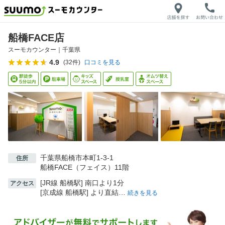
船橋FACE店
スーモカウンター｜
千葉県
4.9
(
32
件)
口コミを見る
千葉県船橋市本町1-3-1
住所
船橋FACE（フェイス）11階
[JR線 船橋駅] 南口より1分
アクセス
[京成線 船橋駅] より直結…
続きを見る