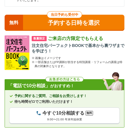
トいたします。
当日予約も受付中
予約する日時を選択
無料
ご来店の方限定でもらえる
数量限定
注文住宅パーフェクトBOOKで基本から裏ワザまで
を学ぼう！
※
画像はイメージです
※
一部店舗またはFP講師が担当する特別講座・リフォームの講座は特
典の対象外となります。
「電話で10分相談」
がおすすめ！
予約に関するご質問、ご相談をお受けします！
待ち時間ゼロでご利用いただけます！
今すぐ10分相談する
無料
9:00〜21:00 年末年始休業