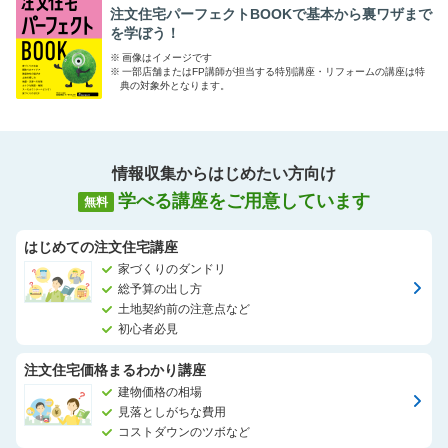
私たちは、家づくりのダンドリから資金計画、希望に合う建築会
注文住宅パーフェクトBOOKで基本から裏ワザまで
社のご紹介など、中立的な立場でお手伝いをしています。
を学ぼう！
一生に一度の大きなお買い物。後悔しない満足な家づくりができ
※
画像はイメージです
るように、サポートさせて頂きます。
※
一部店舗またはFP講師が担当する特別講座・リフォームの講座は特
典の対象外となります。
情報収集からはじめたい方向け
学べる講座をご用意しています
無料
はじめての注文住宅講座
家づくりのダンドリ
総予算の出し方
土地契約前の注意点など
初心者必見
注文住宅価格まるわかり講座
建物価格の相場
見落としがちな費用
コストダウンのツボなど