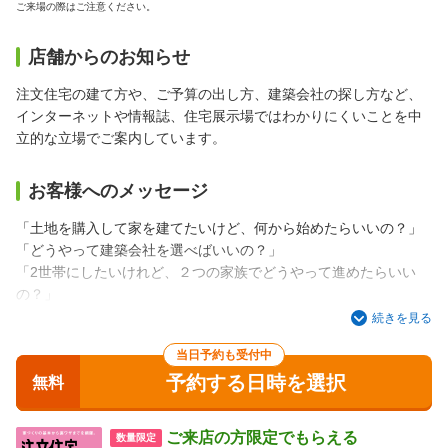
ご来場の際はご注意ください。
店舗からのお知らせ
注文住宅の建て方や、ご予算の出し方、建築会社の探し方など、
インターネットや情報誌、住宅展示場ではわかりにくいことを中
立的な立場でご案内しています。
お客様へのメッセージ
「土地を購入して家を建てたいけど、何から始めたらいいの？」
「どうやって建築会社を選べばいいの？」
「2世帯にしたいけれど、２つの家族でどうやって進めたらいい
の？」
「賃貸併用住宅を考えているけど、資金計画はどうしたらいい
続きを見る
の？」
当日予約も受付中
など、家づくりでお困りではありませんか？
予約する日時を選択
土地の購入、二世帯住宅、賃貸併用、店舗併用、ご家族との意見
無料
調整･･･
住宅と言っても悩みは人それぞれです。
ご来店の方限定でもらえる
数量限定