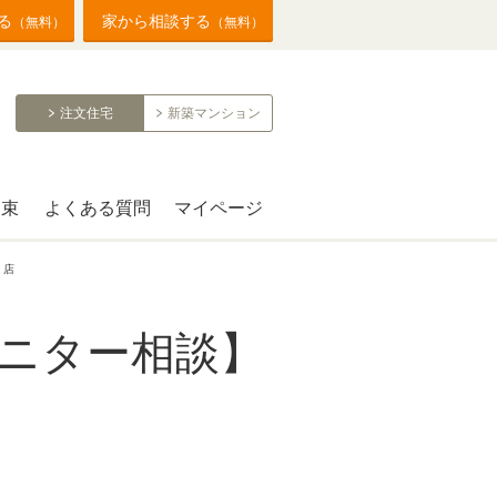
る
家から相談する
（無料）
（無料）
注文住宅
新築マンション
約束
よくある質問
マイページ
】店
ニター相談】