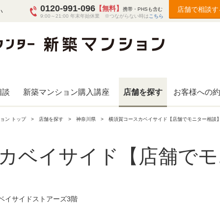
0120-991-096
【無料】
店舗で相談す
携帯・PHSも含む
い
9:00～21:00 年末年始休業 ※つながらない時は
こちら
相談
新築マンション購入講座
店舗を探す
お客様への
ョン トップ
店舗を探す
神奈川県
横須賀コースカベイサイド【店舗でモニター相談
カベイサイド【店舗でモ
カベイサイドストアーズ3階