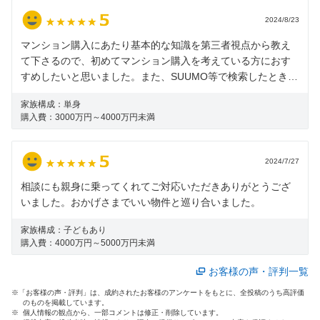
2024/8/23
マンション購入にあたり基本的な知識を第三者視点から教え
て下さるので、初めてマンション購入を考えている方におす
すめしたいと思いました。また、SUUMO等で検索したときに
見逃していた物件もこのカウンターで紹介いただけました。
家族構成：
単身
最終的に紹介いただいた物件を購入することとなったので、
購入費：
3000万円～4000万円未満
こちらに伺ってみて良かったです。
2024/7/27
相談にも親身に乗ってくれてご対応いただきありがとうござ
いました。おかげさまでいい物件と巡り合いました。
家族構成：
子どもあり
購入費：
4000万円～5000万円未満
お客様の声・評判一覧
※「お客様の声・評判」は、成約されたお客様のアンケートをもとに、全投稿のうち高評価
のものを掲載しています。
※ 個人情報の観点から、一部コメントは修正・削除しています。