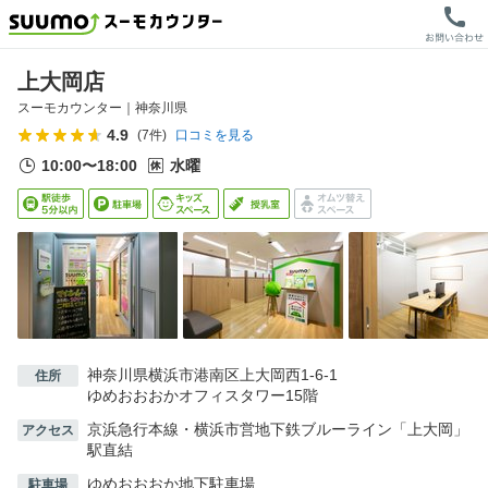
上大岡店
スーモカウンター｜
神奈川県
4.9
(
7
件)
口コミを見る
10:00〜18:00
水曜
神奈川県横浜市港南区上大岡西1-6-1
住所
ゆめおおおかオフィスタワー15階
京浜急行本線・横浜市営地下鉄ブルーライン「上大岡」
アクセス
駅直結
ゆめおおおか地下駐車場
駐車場