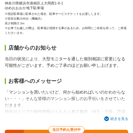
神奈川県横浜市港南区上大岡西1-6-1
ゆめおおおか地下駐車場
※指定駐車場に駐車された場合、駐車サービスチケットをお渡しします。
※収容台数/246台（機械式）
高さ制限/2.3m
※お車でお越しの際は、駐車場が混雑する事があるため、お時間にご余裕を持って、ご来場
くださいませ。
店舗からのお知らせ
当日の状況により、大型モニターを通した個別相談に変更になる
可能性がございます。予めご了承のほどお願い申し上げます。
お客様へのメッセージ
「マンションを買いたいけど、何から始めればいいのかわからな
い・・・」そんな皆様のマンション探しのお手伝いをさせていた
だきます。
神奈川エリアの物件情報はもちろん東京都内・埼玉・千葉・茨城
エリアの物件情報もそろえております。お客様のご要望にピッタ
続きを見る
リの物件をご紹介できますので、お気軽にお越しください。
当日予約も受付中