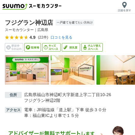
フジグラン神辺店
一戸建てを建てたい方向け
スーモカウンター｜
広島県
4.9
(
22
件)
口コミを見る
広島県福山市神辺町大字新道上字二丁目10-26
住所
フジグラン神辺2階
電車：JR福塩線「道上駅」下車 徒歩３０分
アクセス
車：福山東ICより車で１５分