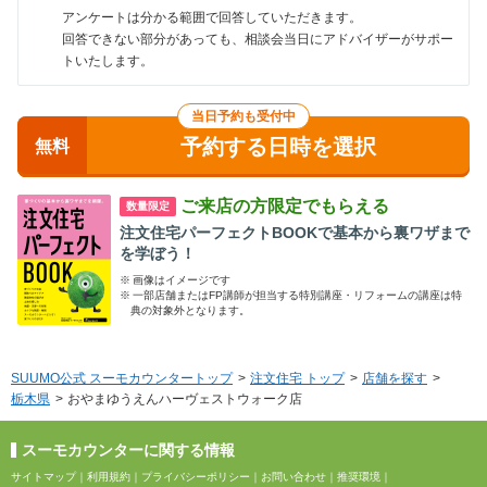
アンケートは分かる範囲で回答していただきます。
回答できない部分があっても、相談会当日にアドバイザーがサポー
トいたします。
当日予約も受付中
予約する日時を選択
無料
ご来店の方限定でもらえる
数量限定
注文住宅パーフェクトBOOKで基本から裏ワザまで
を学ぼう！
※
画像はイメージです
※
一部店舗またはFP講師が担当する特別講座・リフォームの講座は特
典の対象外となります。
SUUMO公式 スーモカウンタートップ
注文住宅 トップ
店舗を探す
栃木県
おやまゆうえんハーヴェストウォーク店
スーモカウンターに関する情報
サイトマップ
｜
利用規約
｜
プライバシーポリシー
｜
お問い合わせ
｜
推奨環境
｜