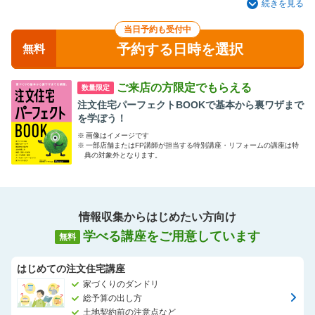
かりにくいことを中立的な立場でお話しております。
続きを見る
ご自分で情報収集する前でも、具体的な検討を始めた後でも、ご
当日予約も受付中
不安なことが少しでもありましたらぜひご相談ください！
予約する日時を選択
週末だけでなく平日も受付しております。平日がお休みの方や奥
無料
様お一人でのご来店も大歓迎です。
ご来店の方限定でもらえる
数量限定
注文住宅パーフェクトBOOKで基本から裏ワザまで
その際には、お時間が約2時間～2時間半ほど掛かる方が多いの
を学ぼう！
で、お時間に余裕をもってお越しくださいませ！
※
画像はイメージです
※
一部店舗またはFP講師が担当する特別講座・リフォームの講座は特
アドバイザー一同、ご来店を心よりお待ちしております。
典の対象外となります。
情報収集からはじめたい方向け
学べる講座をご用意しています
無料
はじめての注文住宅講座
家づくりのダンドリ
総予算の出し方
土地契約前の注意点など