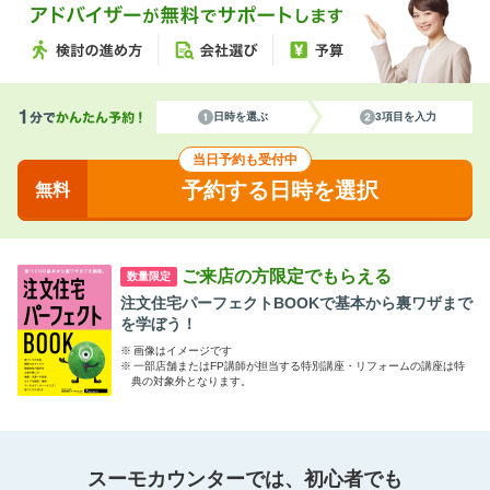
日時を選ぶ
3項目を入力
当日予約も受付中
予約する日時を選択
無料
ご来店の方限定でもらえる
数量限定
注文住宅パーフェクトBOOKで基本から裏ワザまで
を学ぼう！
※
画像はイメージです
※
一部店舗またはFP講師が担当する特別講座・リフォームの講座は特
典の対象外となります。
スーモカウンターでは、初心者でも