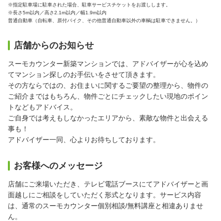
※指定駐車場に駐車された場合、駐車サービスチケットをお渡しします。
※長さ5m以内／高さ2.1m以内／幅1.9m以内
普通自動車（自転車、原付バイク、その他普通自動車以外の車輌は駐車できません。）
店舗からのお知らせ
スーモカウンター新築マンションでは、アドバイザーが心を込め
てマンション探しのお手伝いをさせて頂きます。
その方ならではの、お住まいに関するご要望の整理から、物件の
ご紹介まではもちろん、物件ごとにチェックしたい現地のポイン
トなどもアドバイス。
ご自身では考えもしなかったエリアから、素敵な物件と出会える
事も！
アドバイザー一同、心よりお待ちしております。
お客様へのメッセージ
店舗にご来場いただき、テレビ電話ブースにてアドバイザーと画
面越しにご相談をしていただく形式となります。サービス内容
は、通常のスーモカウンター個別相談/無料講座と相違ありませ
ん。