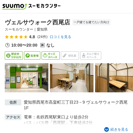
ヴェルサウォーク西尾店
一戸建てを建てたい方向け
スーモカウンター｜
愛知県
4.8
(
24
件)
口コミを見る
10:00〜20:00
なし
愛知県西尾市高畠町三丁目23－9 ヴェルサウォーク西尾
住所
1F
電車：名鉄西尾駅東口より徒歩2分
アクセス
バス：バス停「西尾駅」下車徒歩2分
車：(名古屋方面から）国道23号線 安城西尾インター下
続きを見る