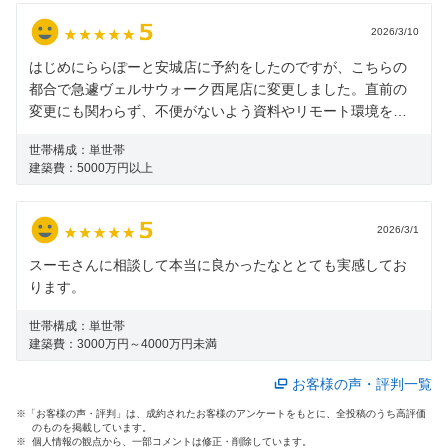
2026/3/10
はじめにららぽーと安城店に予約をしたのですが、こちらの
都合で急遽ヴェルサウォーク西尾店に変更しました。直前の
変更にも関わらず、不便がないよう資料やリモート環境を整
えてご案内いただけました。担当のアドバイザーさんに分か
世帯構成：
単世帯
りやすく丁寧に説明していただけたので、「まず何をしたら
建築費：
5000万円以上
いいか分からない」という状態から脱却することができまし
た。その後も手厚いサポートをいただいたにも関わらず、最
終的には個別に面談を進めていた [建築会社＊＊＊] に決定し
2026/3/1
てしまいました。ご案内いただいた4社をすべてお断りする旨
をお伝えした際も、「ご満足のいくメーカー様と出会えたよ
スーモさんに相談して本当に良かったなととても実感してお
うで何よりです。おめでとうございます！」と言っていただ
ります。
けて感動いたしました。アドバイザーさんにご担当いただけ
世帯構成：
単世帯
てよかったと思っております。本当にありがとうございまし
建築費：
3000万円～4000万円未満
た。
お客様の声・評判一覧
※「お客様の声・評判」は、成約されたお客様のアンケートをもとに、全投稿のうち高評価
のものを掲載しています。
※ 個人情報の観点から、一部コメントは修正・削除しています。