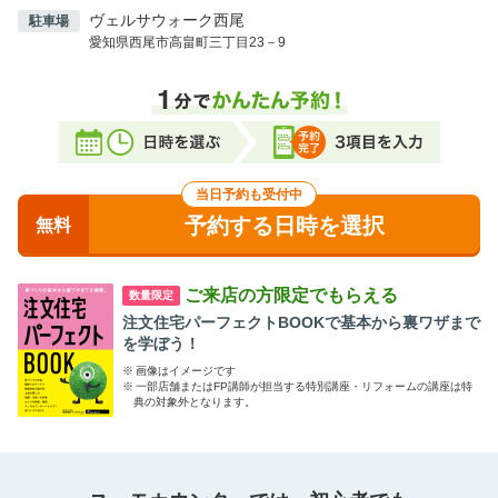
車右折、県道12号線直進 花ノ木町4丁目交差点左折
ヴェルサウォーク西尾
駐車場
(岡崎方面から）国道248号線 六名1丁目交差点西尾方
愛知県西尾市高畠町三丁目23－9
向、県道293号線経由 県道479号線直進、市役所前交差
点右折
（碧南方面から）中畑橋東交差点左折、県道383号線直
進
当日予約も受付中
予約する日時を選択
無料
ご来店の方限定でもらえる
数量限定
注文住宅パーフェクトBOOKで基本から裏ワザまで
を学ぼう！
※
画像はイメージです
※
一部店舗またはFP講師が担当する特別講座・リフォームの講座は特
典の対象外となります。