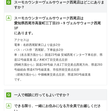
スーモカウンターヴェルサウォーク西尾店はどこにありま
すか？
スーモカウンターヴェルサウォーク西尾店は
愛知県西尾市高畠町三丁目23－9 ヴェルサウォーク西尾
1F
にあります。
アクセスは
電車：名鉄西尾駅東口より徒歩2分
バス：バス停「西尾駅」下車徒歩2分
車：(名古屋方面から）国道23号線 安城西尾インター下車右折、県
道12号線直進 花ノ木町4丁目交差点左折
(岡崎方面から）国道248号線 六名1丁目交差点西尾方向、県道293
号線経由 県道479号線直進、市役所前交差点右折
（碧南方面から）中畑橋東交差点左折、県道383号線直進
です。
一人で相談に行ってもよいですか？
できる限り、一緒にお住みになる方全員でお越しくださ
い。