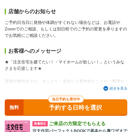
店舗からのお知らせ
ご予約日当日に発熱や体調がすぐれない場合などは、お電話や
Zoomでのご相談、もしくは別日程でのご予約の変更を承りますの
でお気軽にご相談ください。
お客様へのメッセージ
★「注文住宅を建てたい！・マイホームが欲しい！」というみな
さまを応援します★
講座や相談会では、ダンドリ・資金など基本的なことや、希望や
条件に合うのはどんな建築会社なのかなども客観的な立場でお話
続きを見る
しています。
当日予約も受付中
予約する日時を選択
みなさまのご来場を心よりお待ちしております！
無料
ご来店の方限定でもらえる
数量限定
注文住宅パーフェクトBOOKで基本から裏ワザまで