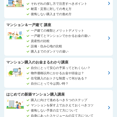
それぞれの探し方で注意すべきポイント
耐震・災害に対しての考え方
後悔しない購入までの進め方
マンション＆一戸建て 講座
一戸建ての種類とメリットデメリット
一戸建てとマンションでかかるお金の違い
資産性の比較
設備・住み心地の比較
購入までのダンドリの違い
マンション購入のお金まるわかり講座
自分にとって安心の予算ってどれくらい？
物件価格以外にかかるお金や頭金は？
住宅購入のおトクな制度って何がある？
自分にとって今は買い時？
はじめての新築マンション購入講座
購入に向けて進めるべき５つのステップ
マンションを探す上でおさえておくべきコツ
後悔しない予算の立て方について
自身にあったスケジュールの立て方について