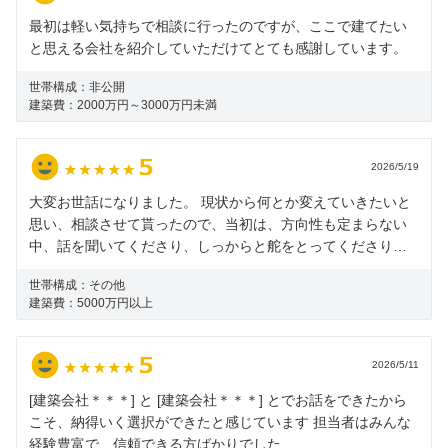
最初は軽い気持ちで相談に行ったのですが、ここで建てたい
と思える会社を紹介していただけてとても感謝しています。
世帯構成：
非公開
建築費：
2000万円～3000万円未満
2026/5/19
大変お世話になりました。 現状から何とか変えていきたいと
思い、相談させて貰ったので、当初は、方向性も定まらない
中、話を聞いてくださり、しっからと舵をとってくださり、
支えられました。 ららぽーと堺支店、セブンパーク天美のア
世帯構成：
その他
ドバイザーさん、鳳アリオ店のアドバイザーさん、大変お世
建築費：
5000万円以上
話になりました。ありがとうございました。
2026/5/11
[建築会社＊＊＊] と [建築会社＊＊＊] とでお話をできたから
こそ、納得いく選択ができたと感じています 担当者はみんな
経験豊富で、信頼できる方ばかりでした