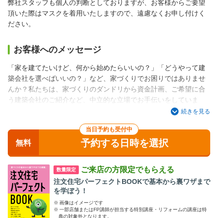
弊社スタッフも個人の判断としておりますが、お客様からご要望
頂いた際はマスクを着用いたしますので、遠慮なくお申し付けく
ださい。
お客様へのメッセージ
「家を建てたいけど、何から始めたらいいの？」「どうやって建
築会社を選べばいいの？」など、家づくりでお困りではありませ
んか？私たちは、家づくりのダンドリから資金計画、ご希望に合
う建築会社のご紹介など、中立的な立場でお手伝いをしていま
す。
続きを見る
後悔しない満足のいくお家づくりができるように、一緒に二人三
当日予約も受付中
脚で、家づくりのお手伝いができればと思っています。
予約する日時を選択
無料
さらに、大阪・和歌山・兵庫・奈良・京都の地元工務店、施工対
応可能な一級建築事務所、大手ハウスメーカーまであなたに合っ
ご来店の方限定でもらえる
数量限定
た建築会社を幅広くご紹介いたします。ネットや雑誌には載って
注文住宅パーフェクトBOOKで基本から裏ワザまで
いない情報もお伝えできます。
を学ぼう！
※
画像はイメージです
ぜひみなさま、お気軽にお越しくださいね。
※
一部店舗またはFP講師が担当する特別講座・リフォームの講座は特
典の対象外となります。