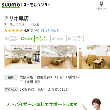
アリオ鳳店
スーモカウンター｜
大阪府
4.9
(
36
件)
口コミを見る
大阪府堺市西区鳳南町3丁目199番地12
住所
アリオ鳳 1階
JR阪和線「鳳駅」より徒歩10分
アクセス