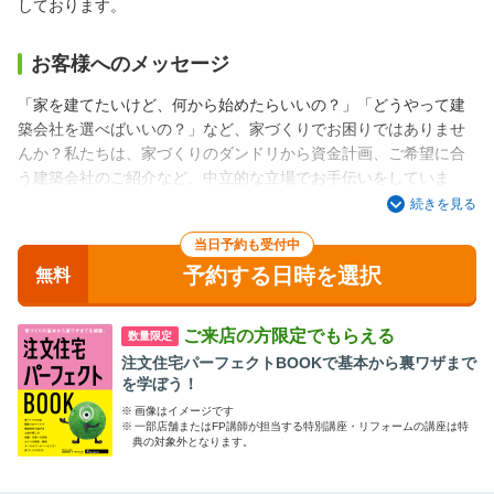
しております。
お客様へのメッセージ
「家を建てたいけど、何から始めたらいいの？」「どうやって建
築会社を選べばいいの？」など、家づくりでお困りではありませ
んか？私たちは、家づくりのダンドリから資金計画、ご希望に合
う建築会社のご紹介など、中立的な立場でお手伝いをしていま
す。
続きを見る
当日予約も受付中
おそらく一生に一度の大きなお買い物。後悔しない満足のいくお
予約する日時を選択
家づくりができるように、一緒に二人三脚で、家づくりのお手伝
無料
いができればと思っています。
ぜひみなさま、お気軽にお越しくださいね。
ご来店の方限定でもらえる
数量限定
ご自分で情報収集する前でも、具体的な検討を始めた後でも、ご
注文住宅パーフェクトBOOKで基本から裏ワザまで
不安なことが少しでもありましたらぜひご相談ください！
を学ぼう！
週末だけでなく平日も受付しております。平日がお休みの方や奥
※
画像はイメージです
様お一人でのご来店も大歓迎です。
※
一部店舗またはFP講師が担当する特別講座・リフォームの講座は特
典の対象外となります。
アドバイザー一同、ご来店を心よりお待ちしております。