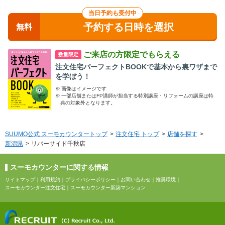
当日予約も受付中
予約する日時を選択
無料
ご来店の方限定でもらえる
数量限定
注文住宅パーフェクトBOOKで基本から裏ワザまで
を学ぼう！
※
画像はイメージです
※
一部店舗またはFP講師が担当する特別講座・リフォームの講座は特
典の対象外となります。
SUUMO公式 スーモカウンタートップ
注文住宅 トップ
店舗を探す
新潟県
リバーサイド千秋店
スーモカウンターに関する情報
サイトマップ
｜
利用規約
｜
プライバシーポリシー
｜
お問い合わせ
｜
推奨環境
｜
スーモカウンター注文住宅
｜
スーモカウンター新築マンション