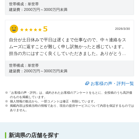
世帯構成：
単世帯
建築費：
2000万円～3000万円未満
2026/3/30
自分が土日休みで平日は遅くまで仕事なので、中々連絡をス
ムーズに返すことが難しく申し訳無かったと感じています。
担当の方にはすごく良くしていただきました。ありがとうご
ざいます。
世帯構成：
単世帯
建築費：
2000万円～3000万円未満
お客様の声・評判一覧
※「お客様の声・評判」は、成約されたお客様のアンケートをもとに、全投稿のうち高評価
のものを掲載しています。
※ 個人情報の観点から、一部コメントは修正・削除しています。
※ 掲載内容は投稿当時の情報であり、現在の提供サービスについて内容を保証するものでは
ありません。
新潟県の店舗を探す