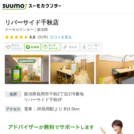
リバーサイド千秋店
スーモカウンター｜
新潟県
4.8
(
31
件)
口コミを見る
新潟県長岡市千秋2丁目278番地
住所
リバーサイド千秋2F
電車：JR長岡駅より 約3.5km
アクセス