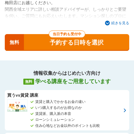
梅田店にお越しください。
関西全域エリアに詳しい相談アドバイザーが、しっかりとご要望
を伺い、ご質問にもお応えいたします。マンション探しのプロに
ご相談後、安心して次のステップに踏み出すことが出来ます。
続きを見る
相談会後に、その足でモデルルームのご見学にも行けるので効率
当日予約も受付中
良く動けます。
予約する日時を選択
無料
アドバイザー一同、ご来場を心よりお待ちしております。
情報収集からはじめたい方向け
学べる講座をご用意しています
無料
買うvs賃貸 講座
賃貸と購入でかかるお金の違い
いつ購入するのがお得なのか
賃貸派、購入派の本音
ローンシミュレーション
住み心地などお金以外のポイントも比較