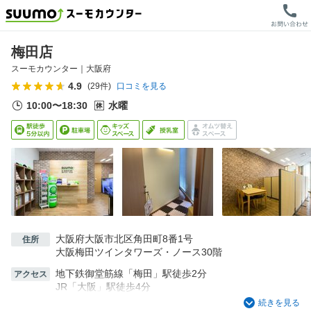
梅田店
スーモカウンター｜
大阪府
4.9
(
29
件)
口コミを見る
10:00〜18:30
水曜
大阪府大阪市北区角田町8番1号
住所
大阪梅田ツインタワーズ・ノース30階
地下鉄御堂筋線「梅田」駅徒歩2分
アクセス
JR「大阪」駅徒歩4分
阪急百貨店うめだ本店の上階になりますが入口が異なり
続きを見る