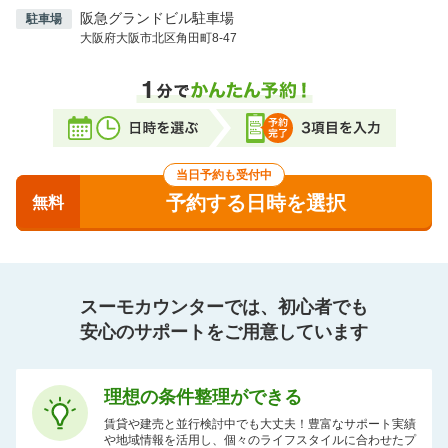
ます。
阪急グランドビル駐車場
駐車場
阪急百貨店1階の御堂筋側の出口15を出てナビオ側すぐ
大阪府大阪市北区角田町8-47
隣がオフィスタワーの入り口です。
30階へは、1階から15階までのシャトルエレベーターに
乗っていただき15階で乗り換えてください。
当日予約も受付中
予約する日時を選択
無料
スーモカウンターでは、初心者でも
安心のサポートをご用意しています
理想の条件整理ができる
賃貸や建売と並行検討中でも大丈夫！豊富なサポート実績
や地域情報を活用し、個々のライフスタイルに合わせたプ