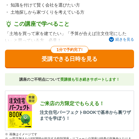
・
知識を付けて賢く会社を選びたい方
・
土地探しから家づくりを考えている方
この講座で学べること
「土地を買って家を建てたい」「予算が合えば注文住宅にした
続きを見る
い」と思っている方、必見！
住宅展示場・不動産会社に行く前にチェック！！
1
分で予約完了!
土地契約前の注意点、総予算の出し方、建築会社を選ぶ方法…。
受講できる日時を見る
これだけは知っておきたい、家づくりのダンドリ、お金、すべて
教えます。建売住宅やマンションと比較したい方もOK、住宅タイ
プの検討からサポート。
講座のご不明点について
受講後も引き続きサポートします！
「子どもが小さいから、短時間で効率よく学べてよかった！」と
参加者からのお声が多数寄せられる講座です。マイホームの検討
をこれから始める方は、まずこちらへお越しください。
ご来店の方限定でもらえる！
注文住宅パーフェクトBOOKで基本から裏ワザ
までを学ぼう！
※
画像はイメージです
※
一部店舗またはFP講師が担当する特別講座・リフォームの講座は特典の対象外となりま