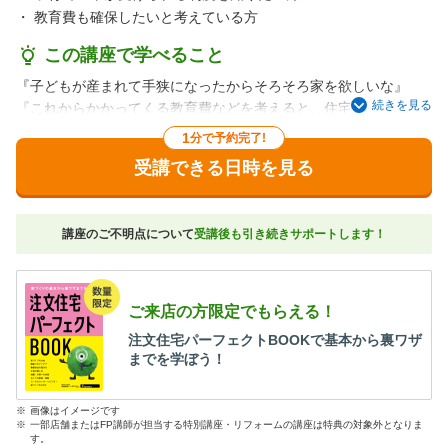
・
教育費も確保したいと考えている方
この講座で学べること
『子どもが産まれて手狭になったからそろそろ家を欲しいな』
続きを見る
『これからかかってくる教育費などを考えると、住宅ローンを組
むことに不安…。』
1
分で予約完了!
『家を建てること、貯蓄をすること、どちらも実現したい』とい
受講できる日時を見る
うパパママ必見です！
住宅ローンを組まないと受けられない制度や上手に教育費を貯め
ていくコツを始め、
講座のご不明点について
受講後も引き続きサポートします！
建てた後に後悔しないダンドリをアドバイザーが丁寧にお伝えし
ます。またSUUMOでは、子育てと家づくりに関する専門家へ数多
くの取材を行ってきました。そこで明らかになった共通項から、
子どもの”チカラ”を伸ばす家づくりのコツをお伝えします。
ご来店の方限定でもらえる！
注文住宅パーフェクトBOOKで基本から裏ワザ
＜講座の内容＞
までを学ぼう！
・住宅ローンを組むことで受けられる制度
・教育費を上手に貯めるコツ
※
画像はイメージです
・子育て世代の家づくりの段取り
※
一部店舗またはFP講師が担当する特別講座・リフォームの講座は特典の対象外となりま
・子どもの“チカラ”を伸ばす家づくりのコツ
す。