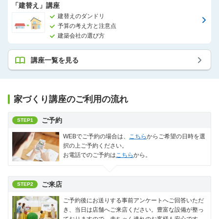
「建替え」講座
建替えのダンドリ
予算の考え方と注意点
建築会社の選び方
講座一覧を見る
家づくり講座のご利用の流れ
ご予約
STEP1
WEBでご予約の場合は、
こちら
からご希望の日時を選
択の上ご予約ください。
お電話でのご予約は
こちら
から。
ご来店
STEP2
ご予約後にお送りする事前アンケートへご回答いただ
き、当日は店舗へご来店ください。豊富な設備が整っ
ておりますので、赤ちゃん連れのお客様も安心です。