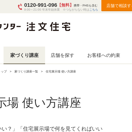
0120-991-096
【無料】
店舗で相談す
携帯・PHSも含む
9:00～21:00 年末年始休業 ※つながらない時は
こちら
家づくり講座
店舗を探す
お客様への約束
トップ
家づくり講座一覧
住宅展示場 使い方講座
示場 使い方講座
いい？」「住宅展示場で何を見てくればいい