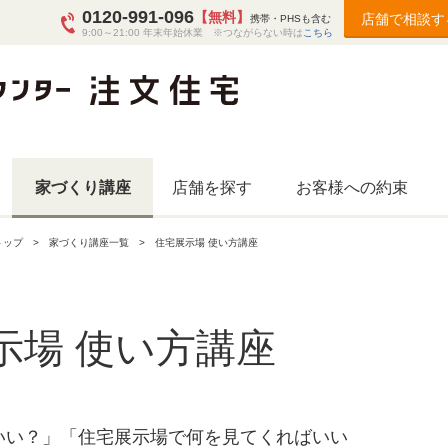
0120-991-096
【無料】
店舗で相談す
携帯・PHSも含む
9:00～21:00 年末年始休業 ※つながらない時は
こちら
家づくり講座
店舗を探す
お客様への約束
トップ
家づくり講座一覧
住宅展示場 使い方講座
示場 使い方講座
いい？」「住宅展示場で何を見てくればいい