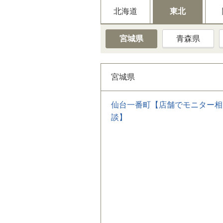
北海道
東北
宮城県
青森県
宮城県
仙台一番町【店舗でモニター相
談】