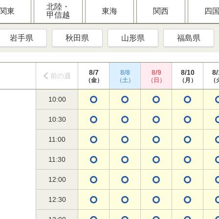
北陸・
関東
東海
関西
四
甲信越
岩手県
秋田県
山形県
福島県
8/7
8/8
8/9
8/10
8/
前の週
（金）
（土）
（日）
（月）
（
10:00
10:30
11:00
11:30
12:00
12:30