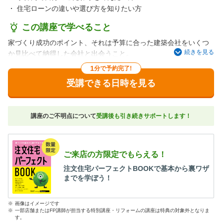
・
住宅ローンの違いや選び方を知りたい方
この講座で学べること
家づくり成功のポイント、それは予算に合った建築会社をいくつ
続きを見る
か見比べて納得した会社と出会うこと。
でも実際は、家の大きさやこだわりによって建物にかかる費用は
1
分で予約完了!
さまざまだし、「高い」「安い」の基準なんてわからない！
受講できる日時を見る
そんな人のために、建物価格の相場から、見落としがちな費用ま
で、気になるポイントをわかりやすくお教えします。
「わが家の予算で建てられるのかしら…」と不安な人にもおすす
講座のご不明点について
受講後も引き続きサポートします！
めです。
ご来店の方限定でもらえる！
注文住宅パーフェクトBOOKで基本から裏ワザ
までを学ぼう！
※
画像はイメージです
※
一部店舗またはFP講師が担当する特別講座・リフォームの講座は特典の対象外となりま
す。