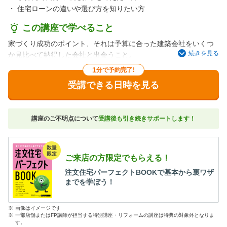
・
住宅ローンの違いや選び方を知りたい方
この講座で学べること
家づくり成功のポイント、それは予算に合った建築会社をいくつ
続きを見る
か見比べて納得した会社と出会うこと。
でも実際は、家の大きさやこだわりによって建物にかかる費用は
1
分で予約完了!
さまざまだし、「高い」「安い」の基準なんてわからない！
受講できる日時を見る
そんな人のために、建物価格の相場から、見落としがちな費用ま
で、気になるポイントをわかりやすくお教えします。
「わが家の予算で建てられるのかしら…」と不安な人にもおすす
講座のご不明点について
受講後も引き続きサポートします！
めです。
ご来店の方限定でもらえる！
注文住宅パーフェクトBOOKで基本から裏ワザ
までを学ぼう！
※
画像はイメージです
※
一部店舗またはFP講師が担当する特別講座・リフォームの講座は特典の対象外となりま
す。