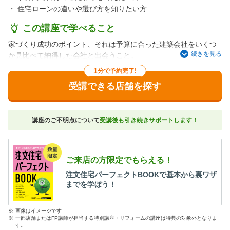
・
住宅ローンの違いや選び方を知りたい方
この講座で学べること
家づくり成功のポイント、それは予算に合った建築会社をいくつ
続きを見る
か見比べて納得した会社と出会うこと。
でも実際は、家の大きさやこだわりによって建物にかかる費用は
1
分で予約完了!
さまざまだし、「高い」「安い」の基準なんてわからない！
受講できる店舗を探す
そんな人のために、建物価格の相場から、見落としがちな費用ま
で、気になるポイントをわかりやすくお教えします。
「わが家の予算で建てられるのかしら…」と不安な人にもおすす
講座のご不明点について
受講後も引き続きサポートします！
めです。
ご来店の方限定でもらえる！
注文住宅パーフェクトBOOKで基本から裏ワザ
までを学ぼう！
※
画像はイメージです
※
一部店舗またはFP講師が担当する特別講座・リフォームの講座は特典の対象外となりま
す。