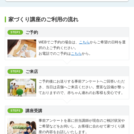
家づくり講座のご利用の流れ
ご予約
STEP1
WEBでご予約の場合は、
こちら
からご希望の日時を選
択の上ご予約ください。
お電話でのご予約は
こちら
から。
ご来店
STEP2
ご予約後にお送りする事前アンケートへご回答いただ
き、当日は店舗へご来店ください。豊富な設備が整っ
ておりますので、赤ちゃん連れのお客様も安心です。
講座受講
STEP3
事前アンケートを基に担当講師が現在のご検討状況や
ご希望などをお伺いし、お客様に合わせて家づくり講
座の内容をお話しいたします。