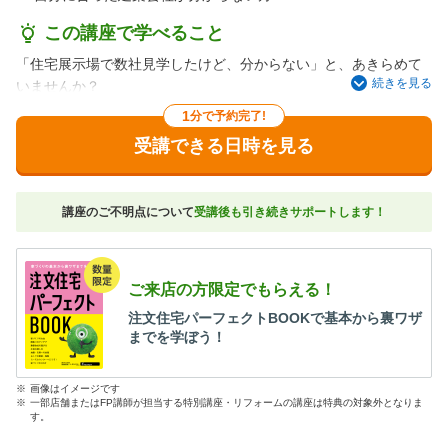
この講座で学べること
「住宅展示場で数社見学したけど、分からない」と、あきらめて
続きを見る
いませんか？
この講座に参加すると、あなたの建築会社の選び方が180度変わる
1
分で予約完了!
かも！？
受講できる日時を見る
アフターサービスや契約のタイミング、見積りなど、価格や外観
デザイン以外で見落としがちな比較ポイントを徹底解説。
自分に合った建築会社を見つけるコツを教えます。
講座のご不明点について
受講後も引き続きサポートします！
ご来店の方限定でもらえる！
注文住宅パーフェクトBOOKで基本から裏ワザ
までを学ぼう！
※
画像はイメージです
※
一部店舗またはFP講師が担当する特別講座・リフォームの講座は特典の対象外となりま
す。