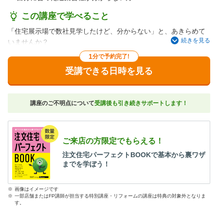
この講座で学べること
「住宅展示場で数社見学したけど、分からない」と、あきらめて
続きを見る
いませんか？
この講座に参加すると、あなたの建築会社の選び方が180度変わる
1
分で予約完了!
かも！？
受講できる日時を見る
アフターサービスや契約のタイミング、見積りなど、価格や外観
デザイン以外で見落としがちな比較ポイントを徹底解説。
自分に合った建築会社を見つけるコツを教えます。
講座のご不明点について
受講後も引き続きサポートします！
ご来店の方限定でもらえる！
注文住宅パーフェクトBOOKで基本から裏ワザ
までを学ぼう！
※
画像はイメージです
※
一部店舗またはFP講師が担当する特別講座・リフォームの講座は特典の対象外となりま
す。