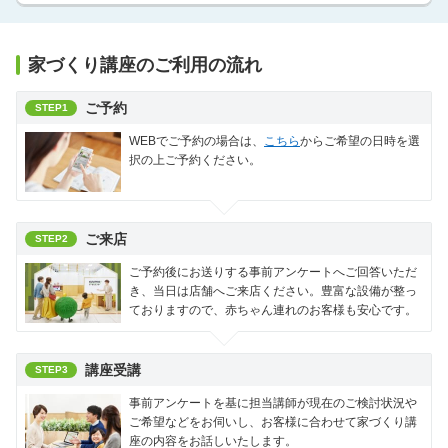
家づくり講座のご利用の流れ
ご予約
STEP1
WEBでご予約の場合は、
こちら
からご希望の日時を選
択の上ご予約ください。
ご来店
STEP2
ご予約後にお送りする事前アンケートへご回答いただ
き、当日は店舗へご来店ください。豊富な設備が整っ
ておりますので、赤ちゃん連れのお客様も安心です。
講座受講
STEP3
事前アンケートを基に担当講師が現在のご検討状況や
ご希望などをお伺いし、お客様に合わせて家づくり講
座の内容をお話しいたします。