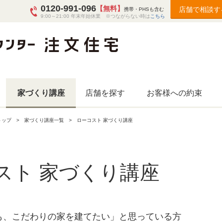
0120-991-096
【無料】
店舗で相談す
携帯・PHSも含む
9:00～21:00 年末年始休業 ※つながらない時は
こちら
家づくり講座
店舗を探す
お客様への約束
トップ
家づくり講座一覧
ローコスト 家づくり講座
スト 家づくり講座
も、こだわりの家を建てたい」と思っている方