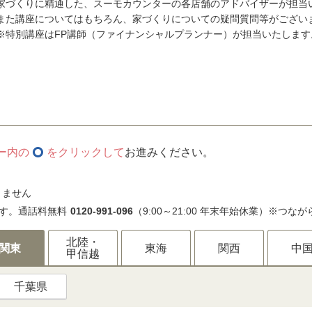
家づくりに精通した、スーモカウンターの各店舗のアドバイザーが担当
また講座についてはもちろん、家づくりについての疑問質問等がござい
※特別講座はFP講師（ファイナンシャルプランナー）が担当いたします
ー内の
をクリックして
お進みください。
きません
す。通話料無料
0120-991-096
（9:00～21:00 年末年始休業）※つな
北陸・
関東
東海
関西
中
甲信越
千葉県