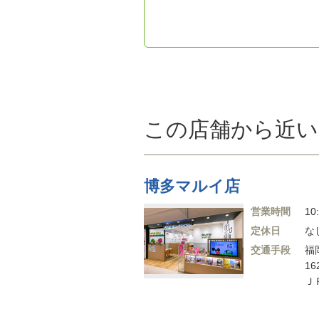
この店舗から近い
博多マルイ店
営業時間
10
定休日
な
交通手段
福
16
Ｊ
駅 
福