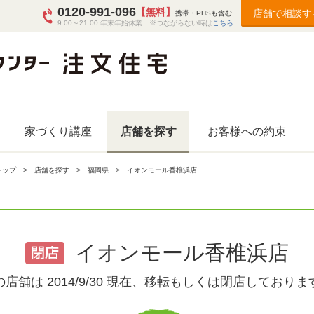
0120-991-096
【無料】
店舗で相談す
携帯・PHSも含む
9:00～21:00 年末年始休業 ※つながらない時は
こちら
家づくり講座
店舗を探す
お客様への約束
トップ
店舗を探す
福岡県
イオンモール香椎浜店
イオンモール香椎浜店
の店舗は 2014/9/30 現在、移転もしくは閉店しておりま