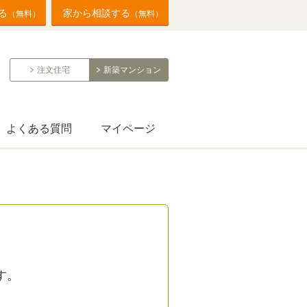
る
家から相談する
（無料）
（無料）
注文住宅
新築マンション
よくある質問
マイページ
す。