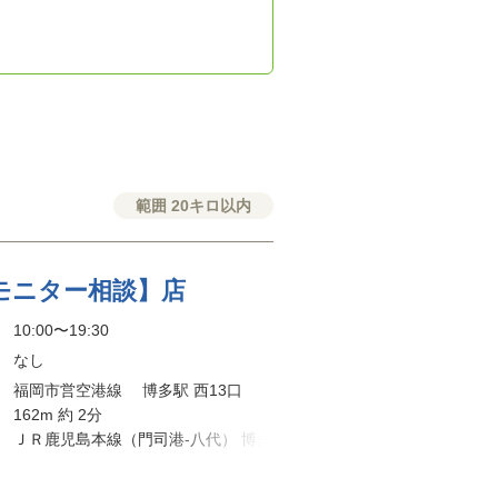
範囲 20キロ以内
モニター相談】店
10:00〜19:30
なし
福岡市営空港線 博多駅 西13口
162m 約 2分
ＪＲ鹿児島本線（門司港-八代） 博多
駅 博多口 176m 約 3分
福岡高速環状線 博多駅東 外回り 出