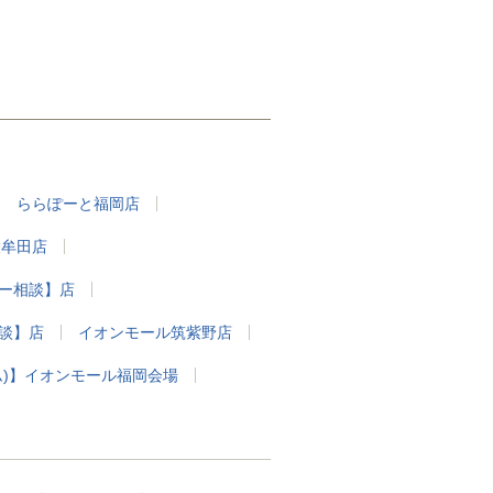
口 お車で6分 1.6km
福岡高速環状線 呉服町 外回り 出口
お車で7分 2km
ららぽーと福岡店
大牟田店
ー相談】店
談】店
イオンモール筑紫野店
ム)】イオンモール福岡会場