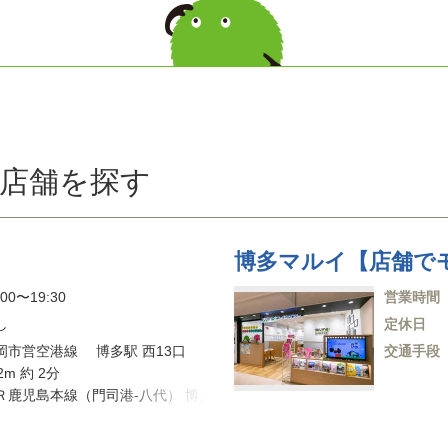
店舗を探す
博多マルイ【店舗で
:00〜19:30
営業時間
し
定休日
岡市営空港線 博多駅 西13口
交通手段
2m 約 2分
Ｒ鹿児島本線（門司港-八代） 博多
博多口 176m 約 3分
岡高速環状線 博多駅東 外回り 出