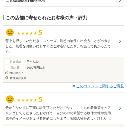
この店舗の詳細を見る
この店舗に寄せられたお客様の声・評判
背中を押していただき、スムーズに理想の物件に出会うことが出来ま
した。無理なお願いにもすぐにご対応いただき、相談して良かったで
す。
家族構成
子どもあり
購入費
5000万円以上
2026/5/27
名古屋伏見店
このコメントに関するご意見
分からない点に丁寧に説明頂けただけでなく、こちらの希望等をヒア
リングしてくださったおかげで、自分の中の希望する物件の軸や費用
感等のイメージをより具体的にした上で、実際の物件のより詳しい話
を聞きにいくことができたため、その後の検討にとても役に立ちまし