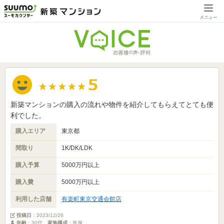
新築マンションの購入の流れや物件を紹介してもらえてとても便
利でした。
購入エリア
東京都
間取り
1K/DK/LDK
購入予算
5000万円以上
購入費
5000万円以上
利用した店舗
有楽町東京交通会館店
投稿日
：
2023/12/26
年齢
：30代
家族構成
：単身