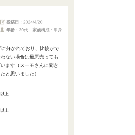
投稿日
：
2024/4/20
年齢
：30代
家族構成
：単身
プに分かれており、比較がで
合わない場合は最悪売っても
ざいます（スーモさんに聞き
ったと思いました）
円以上
円以上