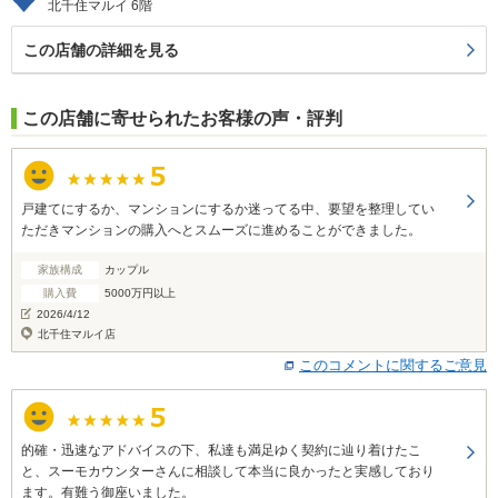
北千住マルイ 6階
この店舗の詳細を見る
この店舗に寄せられたお客様の声・評判
戸建てにするか、マンションにするか迷ってる中、要望を整理してい
ただきマンションの購入へとスムーズに進めることができました。
家族構成
カップル
購入費
5000万円以上
2026/4/12
北千住マルイ店
このコメントに関するご意見
的確・迅速なアドバイスの下、私達も満足ゆく契約に辿り着けたこ
と、スーモカウンターさんに相談して本当に良かったと実感しており
ます。有難う御座いました。