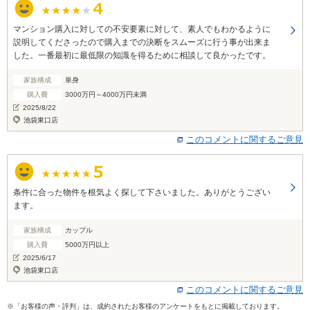
マンション購入に対しての不安要素に対して、素人でもわかるように
説明してくださったので購入までの決断をスムーズに行う事が出来ま
した。一番最初に最低限の知識を得るために相談して良かったです。
家族構成
単身
購入費
3000万円～4000万円未満
2025/8/22
池袋東口店
このコメントに関するご意見
条件に合った物件を根気よく探して下さいました。ありがとうござい
ます。
家族構成
カップル
購入費
5000万円以上
2025/6/17
池袋東口店
このコメントに関するご意見
※「お客様の声・評判」は、成約されたお客様のアンケートをもとに掲載しております。