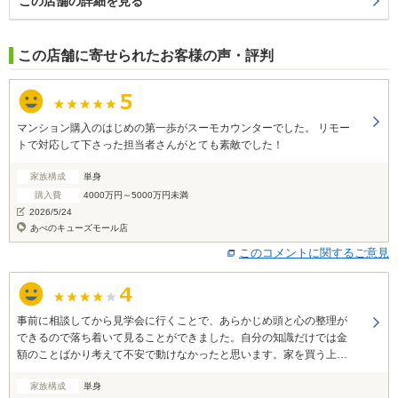
この店舗の詳細を見る
この店舗に寄せられたお客様の声・評判
マンション購入のはじめの第一歩がスーモカウンターでした。 リモー
トで対応して下さった担当者さんがとても素敵でした！
家族構成
単身
購入費
4000万円～5000万円未満
2026/5/24
あべのキューズモール店
このコメントに関するご意見
事前に相談してから見学会に行くことで、あらかじめ頭と心の整理が
できるので落ち着いて見ることができました。自分の知識だけでは金
額のことばかり考えて不安で動けなかったと思います。家を買う上で
は、非常に助かりました。
家族構成
単身