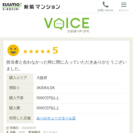
担当者と合わなかった時に間に入っていただきありがとうござい
ました。
購入エリア
大阪府
間取り
3K/DK/LDK
購入予算
5000万円以上
購入費
5000万円以上
利用した店舗
あべのキューズモール店
投稿日
：
2024/8/25
年齢
：30代
家族構成
：子どもあり