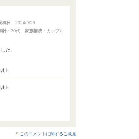
投稿日
：
2024/9/29
年齢
：30代
家族構成
：カップル
ました。
円以上
円以上
このコメントに関するご意見