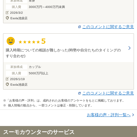
家族構成
単身
購入費
3000万円～4000万円未満
2026/3/2
Esola池袋店
このコメントに関するご意見
購入時期についての相談が難しかった(時勢や自分たちのタイミングの
すり合わせ)
家族構成
カップル
購入費
5000万円以上
2026/1/19
Esola池袋店
このコメントに関するご意見
※「お客様の声・評判」は、成約されたお客様のアンケートをもとに掲載しております。
※ 個人情報の観点から、一部コメントは修正・削除しています。
お客様の声・評判一覧へ
スーモカウンターのサービス