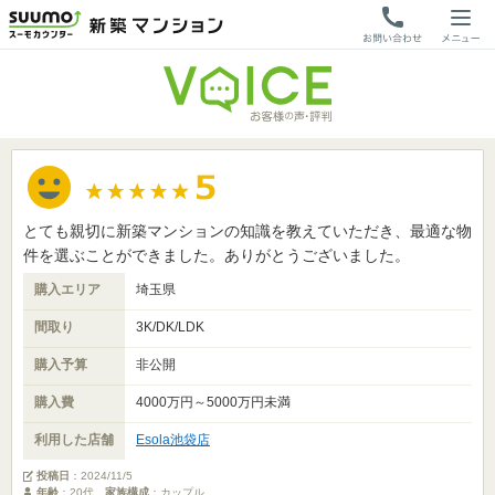
とても親切に新築マンションの知識を教えていただき、最適な物
件を選ぶことができました。ありがとうございました。
購入エリア
埼玉県
間取り
3K/DK/LDK
購入予算
非公開
購入費
4000万円～5000万円未満
利用した店舗
Esola池袋店
投稿日
：
2024/11/5
年齢
：20代
家族構成
：カップル