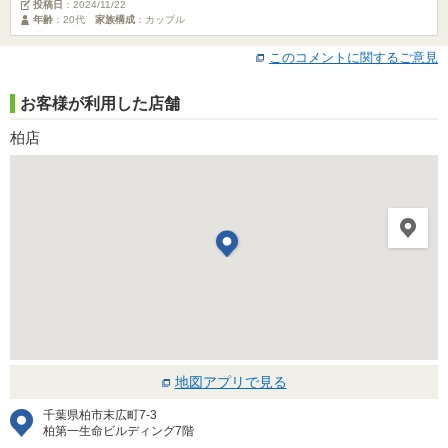
投稿日
：
2024/11/22
年齢
：20代
家族構成
：カップル
このコメントに関するご意見
お客様が利用した店舗
柏店
地図アプリで見る
千葉県柏市末広町7-3
柏第一生命ビルディング7階