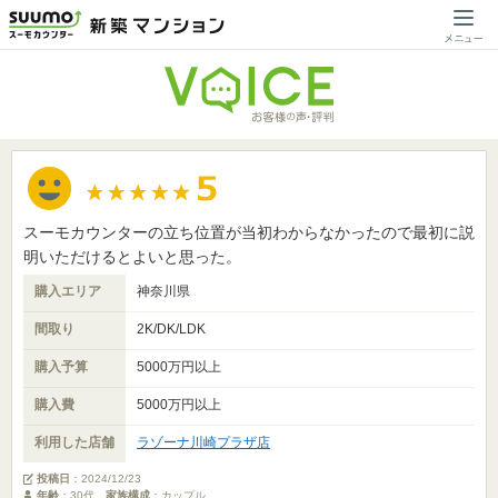
スーモカウンターの立ち位置が当初わからなかったので最初に説
明いただけるとよいと思った。
購入エリア
神奈川県
間取り
2K/DK/LDK
購入予算
5000万円以上
購入費
5000万円以上
利用した店舗
ラゾーナ川崎プラザ店
投稿日
：
2024/12/23
年齢
：30代
家族構成
：カップル