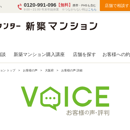
0120-991-096
【無料】
店舗で相談す
携帯・PHSも含む
い
9:00～21:00 年末年始休業 ※つながらない時は
こちら
相談
新築マンション購入講座
店舗を探す
お客様への
ョン トップ
お客様の声
大阪府
お客様の声 詳細