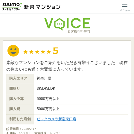
素敵なマンションをご紹介をいただき有難うございました。現在
の住まいにも近く大変気に入っています。
購入エリア
神奈川県
間取り
3K/DK/LDK
購入予算
5000万円以上
購入費
5000万円以上
利用した店舗
ビックカメラ新宿東口店
投稿日
：
2025/2/17
年齢
：60代以上
家族構成
：カップル